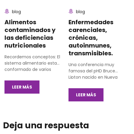
blog
blog
Alimentos
Enfermedades
contaminados y
carenciales,
las deficiencias
crónicas,
nutricionales
autoinmunes,
transmisibles.
Recordemos conceptos: El
sistema alimentario esta
Una conferencia muy
conformado de varios
famosa del pHD Bruce
elementos, actividades, y
Lipton nacido en Nueva
resultados.
York, biólogo, profesor en
LEER MÁS
medicina e investigador en
LEER MÁS
células madre.
Deja una respuesta